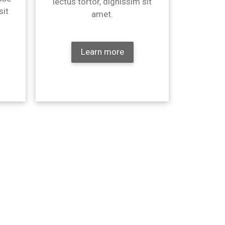
lectus tortor, dignissim sit
sit
amet.
Learn more